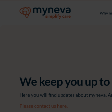
Why m
We keep you up to 
Here you will find updates about myneva. Ar
Please contact us here.