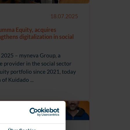
18.07.2025
umma Equity, acquires
hens digitalization in social
, 2025 – myneva Group, a
 provider in the social sector
ity portfolio since 2021, today
of Kuidado ...