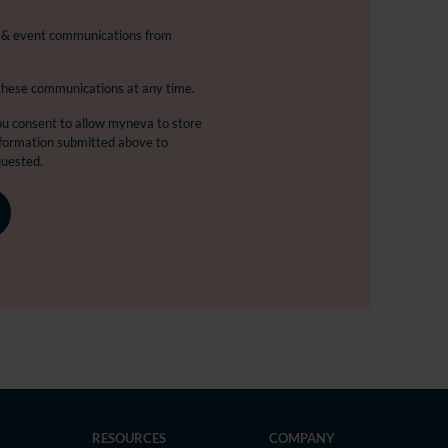
s & event communications from
these communications at any time.
ou consent to allow myneva to store
nformation submitted above to
quested.
RESOURCES
COMPANY