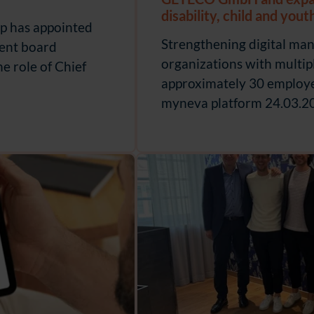
disability, child and you
up has appointed
Strengthening digital ma
ment board
organizations with multipl
he role of Chief
approximately 30 employee
myneva platform 24.03.202