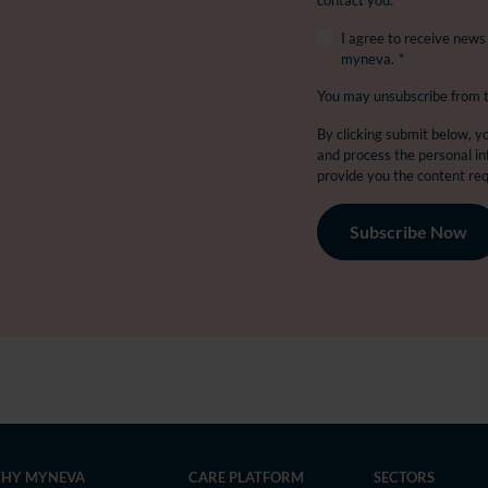
contact you:
I agree to receive new
myneva.
*
You may unsubscribe from 
By clicking submit below, y
and process the personal i
provide you the content re
HY MYNEVA
CARE PLATFORM
SECTORS