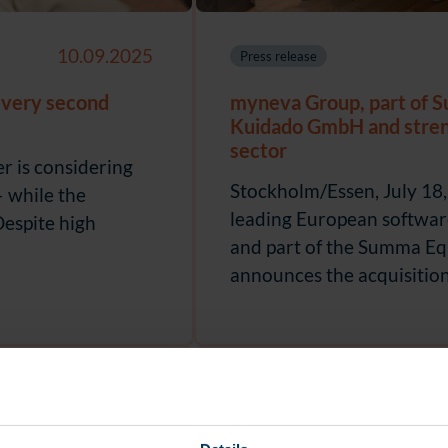
10.09.2025
Press release
every second
myneva Group, part of S
Kuidado GmbH and strengt
sector
r is considering
Stockholm/Essen, July 18
– while the
leading European software
Despite high
and part of the Summa Equ
announces the acquisition 