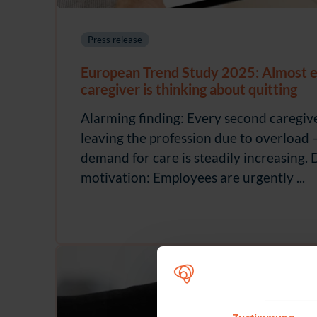
Press release
European Trend Study 2025: Almost 
caregiver is thinking about quitting
Alarming finding: Every second caregive
leaving the profession due to overload 
demand for care is steadily increasing. 
motivation: Employees are urgently ...