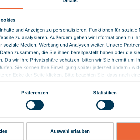
Details
Cookies
nhalte und Anzeigen zu personalisieren, Funktionen für soziale
Website zu analysieren. Außerdem geben wir Informationen zu I
r soziale Medien, Werbung und Analysen weiter. Unsere Partner
 Daten zusammen, die Sie ihnen bereitgestellt haben oder die s
15.07.2025
Press release
 Da wir Ihre Privatsphäre schätzen, bitten wir Sie hiermit um Ih
fen. Sie können Ihre Einwilligung später jederzeit ändern / wid
ional
myneva Takes a Stand fo
nteren Ecke der Seite klicken. Bitte beachten Sie, dass nach ein
ropean software
"Gesichter Gegen Recht
(EuGH) in den USA kein angemessenes Datenschutzniveau und da
o digital
 So können z.B. unter bestimmten Voraussetzungen Ihre Daten 
Through its cooperation 
Präferenzen
Statistiken
e sector
wecken verarbeitet werden. Im Übrigen verweisen wir hinsichtli
(Faces Against the Far Righ
ell auf Art. 49 DSGVO. Nach Umsetzung der neuen EU-Standardd
the National
shoot at the Altenpflege F
 die Datenübermittlung in Drittländer darstellen.
DGV) As a software
making a powerful stateme
 digitalization
ies
Auswahl erlauben