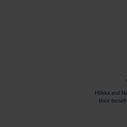
w
a
h
l
Hilkka and Na
their benef