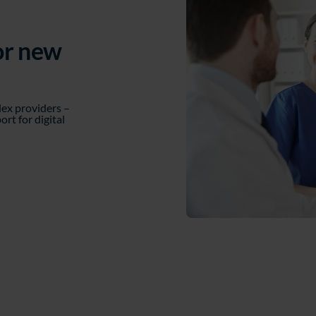
or new
lex providers –
t for digital