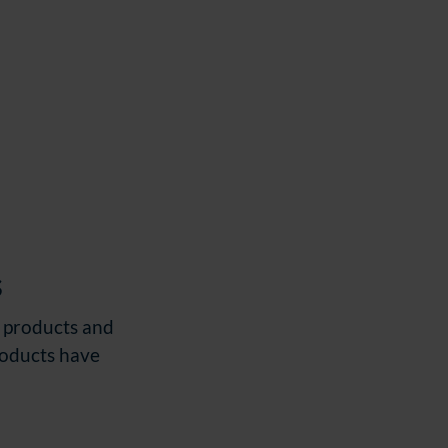
egy
ully.
s
r products and
roducts have