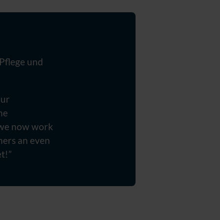
Pflege und
our
he
, we now work
mers an even
et!”