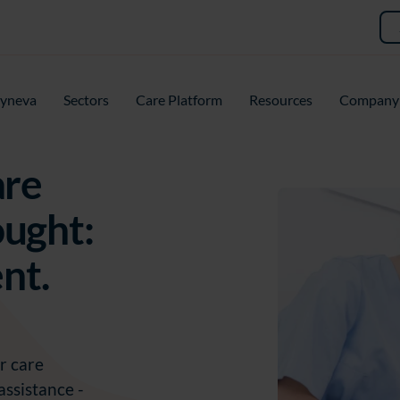
yneva
Sectors
Care Platform
Resources
Company
are
ught:
nt.
r care
ssistance -