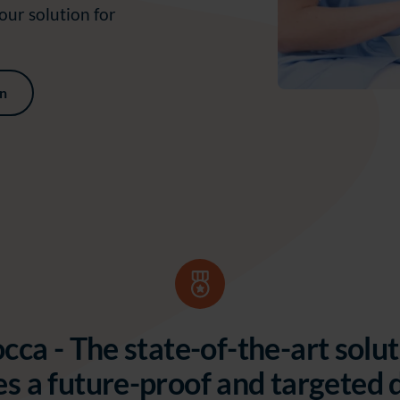
our solution for
on
a - The state-of-the-art solut
s a future-proof and targeted d