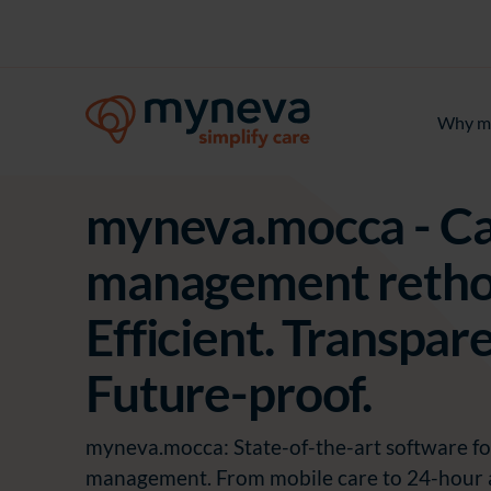
Why m
myneva.mocca - C
management retho
Efficient. Transpare
Future-proof.
myneva.mocca: State-of-the-art software fo
management. From mobile care to 24-hour a