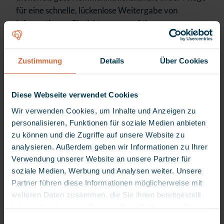
für eine schnelle, lückenlose Weitergabe von
Informationen. Einrichtungen profitieren von
klareren Abläufen, weniger Rückfragen und mehr
Zeit für die Pflege.
Zustimmung
Details
Über Cookies
Wie myneva.connect die
Diese Webseite verwendet Cookies
Kommunikation im Pflegealltag
Wir verwenden Cookies, um Inhalte und Anzeigen zu
verbessert
personalisieren, Funktionen für soziale Medien anbieten
zu können und die Zugriffe auf unsere Website zu
myneva.connect
bündelt wichtige
analysieren. Außerdem geben wir Informationen zu Ihrer
Kommunikationsprozesse in einer zentralen App und
Verwendung unserer Website an unsere Partner für
erleichtert damit die Abstimmung zwischen
soziale Medien, Werbung und Analysen weiter. Unsere
Pflegekräften, Klientinnen, Klienten und
Partner führen diese Informationen möglicherweise mit
Angehörigen.
weiteren Daten zusammen, die Sie ihnen bereitgestellt
haben oder die sie im Rahmen Ihrer Nutzung der Dienste
Die wichtigsten Funktionen für bessere
gesammelt haben. Da wir Ihre Privatsphäre schätzen,
E