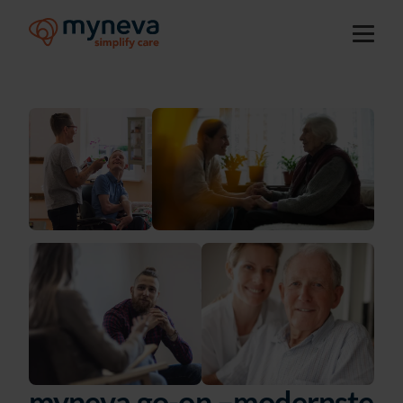
myneva.go-on –modernste