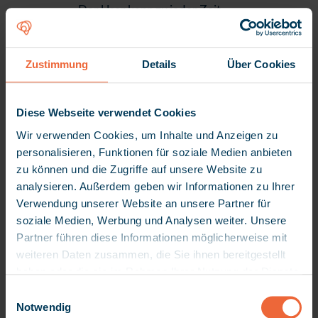
Der User kann zu jeder Zeit
von jedem Ort aus auf die
Software zugreifen,
selbstverständlich unter
Zustimmung
Details
Über Cookies
Einhaltung der
Datenschutzvorgaben.
Diese Webseite verwendet Cookies
Wir verwenden Cookies, um Inhalte und Anzeigen zu
personalisieren, Funktionen für soziale Medien anbieten
zu können und die Zugriffe auf unsere Website zu
Lokale Installation
analysieren. Außerdem geben wir Informationen zu Ihrer
oder auch als
Verwendung unserer Website an unsere Partner für
Cloudlösung möglich
soziale Medien, Werbung und Analysen weiter. Unsere
Partner führen diese Informationen möglicherweise mit
Die Software kann sowohl lokal
weiteren Daten zusammen, die Sie ihnen bereitgestellt
bei Ihnen, liebe(r) Kund:in, als
haben oder die sie im Rahmen Ihrer Nutzung der Dienste
auch in unserem hauseigenen
gesammelt haben. Da wir Ihre Privatsphäre schätzen,
E
Rechenzentrum installiert
bitten wir Sie hiermit um Ihre Erlaubnis, die folgenden
Notwendig
i