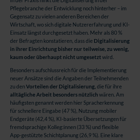
In der Praxis hinkt die Digitalisierung in der
Pflegebranche der Entwicklung noch hinterher – im
Gegensatz zu vielen anderen Bereichen der
Wirtschaft, wo sich digitale Nutzererfahrung und KI-
Einsatz längst durchgesetzt haben. Mehr als 80 %
der Befragten konstatieren, dass die
Digitalisierung
in ihrer Einrichtung bisher nur teilweise, zu wenig,
kaum oder überhaupt nicht umgesetzt
wird.
Besonders aufschlussreich für die Implementierung
neuer Ansätze sind die Angaben der Teilnehmenden
zu den
Vorteilen der Digitalisierung,
die für ihre
alltägliche Arbeit besonders nützlich
wären. Am
häufigsten genannt werden hier Spracherkennung
für schnellere Eingabe (47 %), Nutzung mobiler
Endgeräte (42,4 %), KI-basierte Übersetzungen für
fremdsprachige Kolleg:innen (33 %) und flexible
App-gestützte Schichtplanung (26,9 %). Eine klare