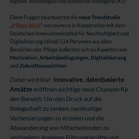
digitale Technologien wie künstliche Intelligenz (KI)?
Diese Fragen beantwortet die
neue Trendstudie
„
Pflege 2024
“
von myneva in Kooperation mit dem
Deutschen Innovationsinstitut für Nachhaltigkeit und
Digitalisierung (diind) 524 Personen aus allen
Bereichen der Pflege äußerten sich zu Aspekten wie
Motivation
,
Arbeitsbedingungen
,
Digitalisierung
und
Zukunftsaussichten
.
Dabei wird klar:
Innovative, datenbasierte
Ansätze
eröffnen wichtige neue Chancen für
den Bereich. Um den Druck auf die
Belegschaft zu senken, nachhaltige
Verbesserungen zu erzielen und die
Abwanderung von Mitarbeitenden zu
verhindern, kommen Führungskräfte und