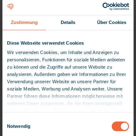
Christian Ladreiter
CFO
Zustimmung
Details
Über Cookies
Diese Webseite verwendet Cookies
Wir verwenden Cookies, um Inhalte und Anzeigen zu
personalisieren, Funktionen für soziale Medien anbieten
zu können und die Zugriffe auf unsere Website zu
analysieren. Außerdem geben wir Informationen zu Ihrer
Verwendung unserer Website an unsere Partner für
soziale Medien, Werbung und Analysen weiter. Unsere
Partner führen diese Informationen möglicherweise mit
Antonio Del Negro
weiteren Daten zusammen, die Sie ihnen bereitgestellt
CPO
haben oder die sie im Rahmen Ihrer Nutzung der Dienste
gesammelt haben. Da wir Ihre Privatsphäre schätzen,
E
bitten wir Sie hiermit um Ihre Erlaubnis, die folgenden
Notwendig
i
Technologien verwenden zu dürfen. Sie können Ihre
n