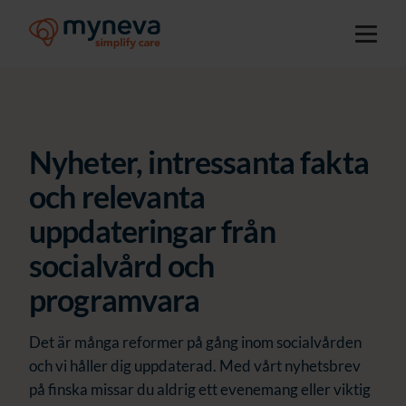
Nyheter, intressanta fakta
och relevanta
uppdateringar från
socialvård och
programvara
Det är många reformer på gång inom socialvården
och vi håller dig uppdaterad. Med vårt nyhetsbrev
på finska missar du aldrig ett evenemang eller viktig