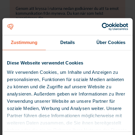
Genom att kryssa i rutorna nedan godkänner du att ta emot
kommunikation från myneva. Du kan när som helst
avregistrera dig.
Jag samtycker till att ta emot Newsletter utskick från
myneva.
Zustimmung
Details
Über Cookies
Du kan när som helst avsluta prenumerationen på dessa
meddelanden. Mer information om hur du avslutar
prenumerationen, våra sekretesskydd och vårt
Diese Webseite verwendet Cookies
engegemang för att skydda och respektera din integritet
finns i vår sekretesspolicy.
Wir verwenden Cookies, um Inhalte und Anzeigen zu
personalisieren, Funktionen für soziale Medien anbieten
Genom att klicka nedan ger du ditt godkännande till att
myneva lagrar och behandlar personuppgifterna ovan i syfte
zu können und die Zugriffe auf unsere Website zu
att kunna tillhandahålla det begärda innehållet.
analysieren. Außerdem geben wir Informationen zu Ihrer
Verwendung unserer Website an unsere Partner für
soziale Medien, Werbung und Analysen weiter. Unsere
Partner führen diese Informationen möglicherweise mit
weiteren Daten zusammen, die Sie ihnen bereitgestellt
haben oder die sie im Rahmen Ihrer Nutzung der Dienste