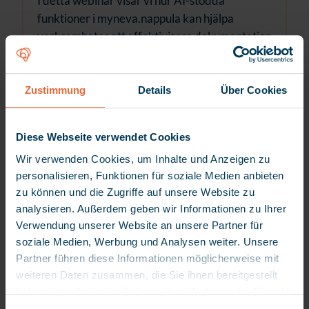
I detta webinar visar vi hur AI-stödda
funktioner i myneva.nappula kan hjälpa
verksamheter att effektivisera dokumentation
och informationshantering – utan att
kompromissa med säkerhet eller kvalitet.
Zustimmung
Details
Über Cookies
Lue lisää
Diese Webseite verwendet Cookies
Wir verwenden Cookies, um Inhalte und Anzeigen zu
personalisieren, Funktionen für soziale Medien anbieten
zu können und die Zugriffe auf unsere Website zu
analysieren. Außerdem geben wir Informationen zu Ihrer
Verwendung unserer Website an unsere Partner für
soziale Medien, Werbung und Analysen weiter. Unsere
Partner führen diese Informationen möglicherweise mit
weiteren Daten zusammen, die Sie ihnen bereitgestellt
haben oder die sie im Rahmen Ihrer Nutzung der Dienste
gesammelt haben. Da wir Ihre Privatsphäre schätzen,