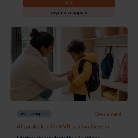
Alla
myneva.nappula
On-demand
myneva.nappula
AI i praktiken för HVB och familjehem