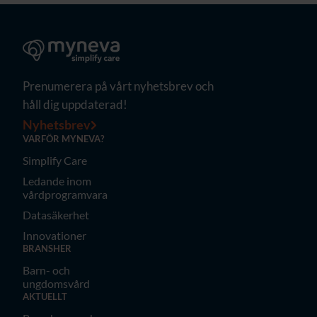
Prenumerera på vårt nyhetsbrev och
håll dig uppdaterad!
Nyhetsbrev
VARFÖR MYNEVA?
Simplify Care
Ledande inom
vårdprogramvara
Datasäkerhet
Innovationer
BRANSHER
Barn- och
ungdomsvård
AKTUELLT