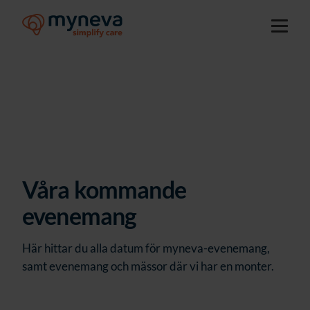
Våra kommande
evenemang
Här hittar du alla datum för myneva-evenemang,
samt evenemang och mässor där vi har en monter.