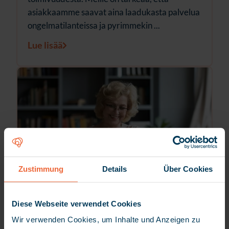
asiakkaamme saavat aina laadukasta palvelua
ongelmatilanteissa ja pyrimmekin ...
Lue lisää
Zustimmung
Details
Über Cookies
Diese Webseite verwendet Cookies
15.01.2024
myneva.hilkka
myneva.nappula
Wir verwenden Cookies, um Inhalte und Anzeigen zu