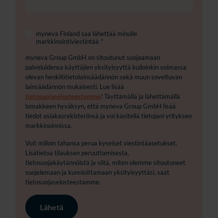
myneva Finland saa lähettää minulle
markkinointiviestintää
*
myneva Group GmbH on sitoutunut suojaamaan
palveluidensa käyttäjien yksityisyyttä kulloinkin voimassa
olevan henkilötietolainsäädännön sekä muun soveltuvan
lainsäädännön mukaisesti. Lue lisää
tietosuojaselosteestamme
! Täyttämällä ja lähettämällä
lomakkeen hyväksyn, että myneva Group GmbH lisää
tiedot asiakasrekisteriinsä ja voi käsitellä tietojani yrityksen
markkinoinnissa.
Voit milloin tahansa perua kyseiset viestintäasetukset.
Lisätietoa tilauksen peruuttamisesta,
tietosuojakäytännöistä ja siitä, miten olemme sitoutuneet
suojelemaan ja kunnioittamaan yksityisyyttäsi, saat
tietosuojaselosteestamme.