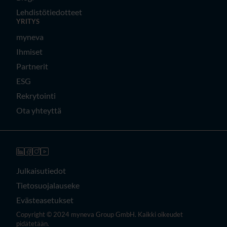
Lehdistötiedotteet
YRITYS
myneva
Ihmiset
Partnerit
ESG
Rekrytointi
Ota yhteyttä
Julkaisutiedot
Tietosuojalauseke
Evästeasetukset
Copyright © 2024 myneva Group GmbH. Kaikki oikeudet
pidätetään.