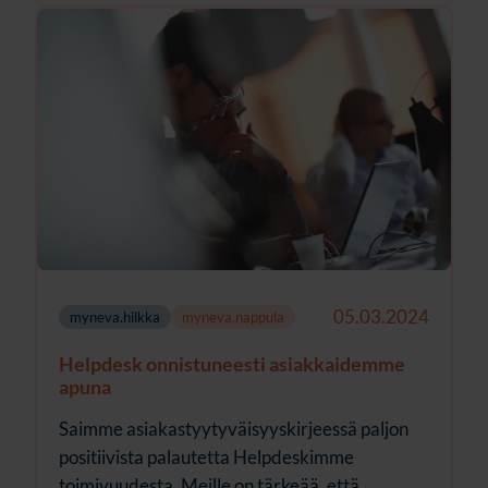
05.03.2024
myneva.hilkka
myneva.nappula
Helpdesk onnistuneesti asiakkaidemme
apuna
Saimme asiakastyytyväisyyskirjeessä paljon
positiivista palautetta Helpdeskimme
toimivuudesta. Meille on tärkeää, että