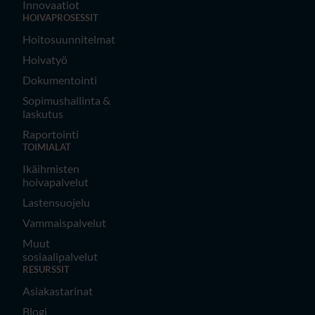
Innovaatiot
HOIVAPROSESSIT
Hoitosuunnitelmat
Hoivatyö
Dokumentointi
Sopimushallinta &
laskutus
Raportointi
TOIMIALAT
Ikäihmisten
hoivapalvelut
Lastensuojelu
Vammaispalvelut
Muut
sosiaalipalvelut
RESURSSIT
Asiakastarinat
Blogi