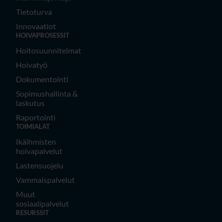
Tietoturva
Innovaatiot
HOIVAPROSESSIT
Hoitosuunnitelmat
Hoivatyö
Dokumentointi
Sopimushallinta &
laskutus
Raportointi
TOIMIALAT
Ikäihmisten
hoivapalvelut
Lastensuojelu
Vammaispalvelut
Muut
sosiaalipalvelut
RESURSSIT