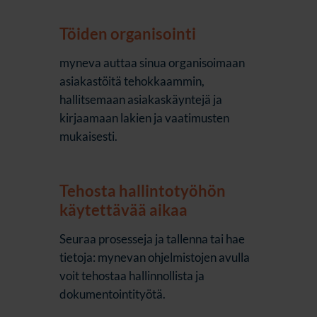
Töiden organisointi
myneva auttaa sinua organisoimaan
asiakastöitä tehokkaammin,
hallitsemaan asiakaskäyntejä ja
kirjaamaan lakien ja vaatimusten
mukaisesti.
Tehosta hallintotyöhön
käytettävää aikaa
Seuraa prosesseja ja tallenna tai hae
tietoja: mynevan ohjelmistojen avulla
voit tehostaa hallinnollista ja
dokumentointityötä.