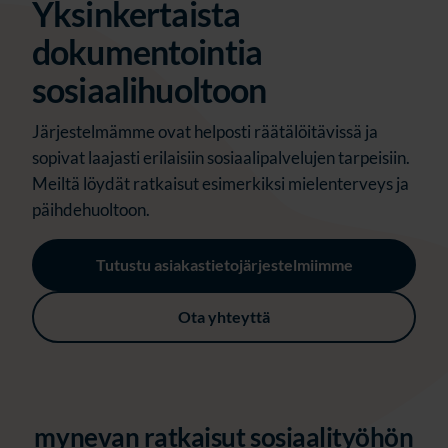
Yksinkertai
sta
dokumentoint
ia
sosiaali
huoltoon
Järjestelmämme ovat helposti räätälöitävissä ja
sopivat laajasti erilaisiin sosiaalipalvelujen tarpeisiin.
Meiltä löydät ratkaisut esimerkiksi mielenterveys ja
päihdehuoltoon.
Tutustu asiakastietojärjestelmiimme
Ota yhteyttä
mynevan ratkaisut sosiaalityöhön