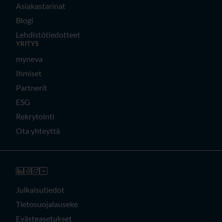
Asiakastarinat
Blogi
Lehdistötiedotteet
YRITYS
myneva
Ihmiset
Partnerit
ESG
Rekrytointi
Ota yhteyttä
Julkaisutiedot
Tietosuojalauseke
Evästeasetukset