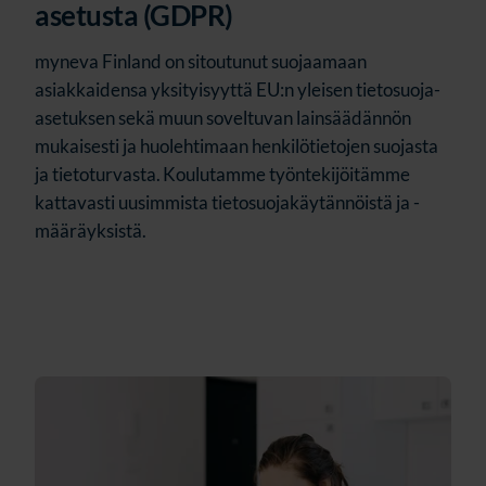
asetusta (GDPR)
myneva
Finland
on
sitoutunut
suojaamaan
asiakkaidensa
yksityisyyttä
EU:n
yleisen
tietosuoja-
asetuksen
sekä
muun
soveltuvan
lainsäädännön
mukaisesti
ja
huolehtimaan
henkilötietojen
suojasta
ja tietoturvasta. Koulutamme työntekijöitämme
kattavasti uusimmista tietosuojakäytännöistä ja -
määräyksistä.