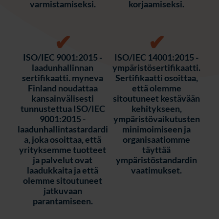
varmistamiseksi.
korjaamiseksi.
✔
✔
ISO/IEC 9001:2015 -
ISO/IEC 14001:2015 -
laadunhallinnan
ympäristösertifikaatti.
sertifikaatti. myneva
Sertifikaatti osoittaa,
Finland noudattaa
että olemme
kansainvälisesti
sitoutuneet kestävään
tunnustettua ISO/IEC
kehitykseen,
9001:2015 -
ympäristövaikutusten
laadunhallintastardardi
minimoimiseen ja
a, joka osoittaa, että
organisaatiomme
yrityksemme tuotteet
täyttää
ja palvelut ovat
ympäristöstandardin
laadukkaita ja että
vaatimukset.
olemme sitoutuneet
jatkuvaan
parantamiseen.