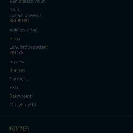
Vammaispalvelut
Muut
sosiaalipalvelut
RESURSSIT
Asiakastarinat
Blogi
Lehdistötiedotteet
YRITYS
myneva
Ihmiset
Partnerit
ESG
Rekrytointi
Ota yhteyttä