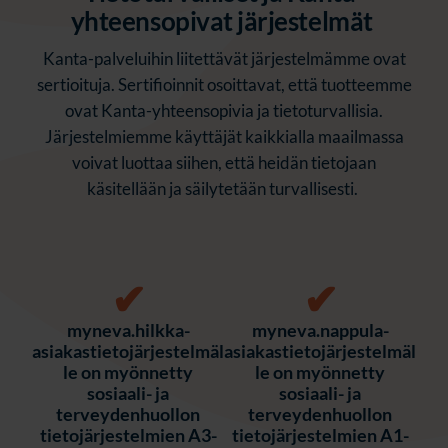
yhteensopivat järjestelmät
Kanta-
palveluihin
liitettävät
järjestelmämme
ovat
sertioituja
.
Sertifioinnit osoittavat, että tuotteemme
ovat Kanta-yhteensopivia ja tietoturvallisia.
Järjestelmiemme käyttäjät kaikkialla maailmassa
voivat luottaa siihen, että heidän tietojaan
käsitellään ja säilytetään turvallisesti.
✔
✔
myneva.hilkka-
myneva.nappula-
asiakastietojärjestelmäl
asiakastietojärjestelmäl
le on myönnetty
le on myönnetty
sosiaali- ja
sosiaali- ja
terveydenhuollon
terveydenhuollon
tietojärjestelmien A3-
tietojärjestelmien A1-