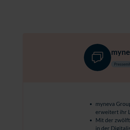
myne
Pressemit
myneva Group
erweitert ihr
Mit der zwölf
in der Digital