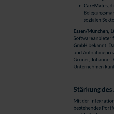
CareMates
, d
Belegungsman
sozialen Sekto
Essen/München, 18
Softwareanbieter f
GmbH
bekannt. Da
und Aufnahmeprozes
Gruner, Johannes K
Unternehmen künft
Stärkung des
Mit der Integratio
bestehendes Portfo