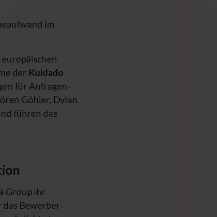
meaufwand im
n europäischen
hme der
Kuidado
gen für Anfragen-
Sören Göhler, Dylan
und führen das
tion
a Group ihr
r das Bewerber-