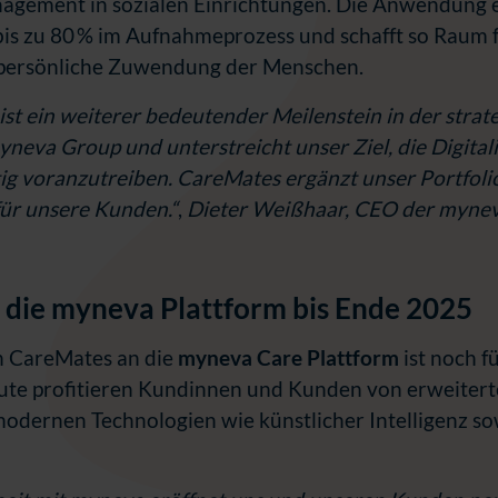
ement in sozialen Einrichtungen. Die Anwendung e
bis zu 80 % im Aufnahmeprozess und schafft so Raum 
 persönliche Zuwendung der Menschen.
 ist ein weiterer bedeutender Meilenstein in der strat
neva Group und unterstreicht unser Ziel, die Digitali
ig voranzutreiben. CareMates ergänzt unser Portfolio
ür unsere Kunden.“
,
Dieter Weißhaar, CEO der mynev
n die myneva Plattform bis Ende 2025
 CareMates an die
myneva Care Plattform
ist noch f
eute profitieren Kundinnen und Kunden von erweiter
modernen Technologien wie künstlicher Intelligenz so