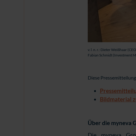
v. l. n. r.: Dieter Weißhaar (
Fabian Schmidt (Investment M
Diese Pressemitteilung
Pressemittei
Bildmaterial
Über die myneva 
Die myneva Grou