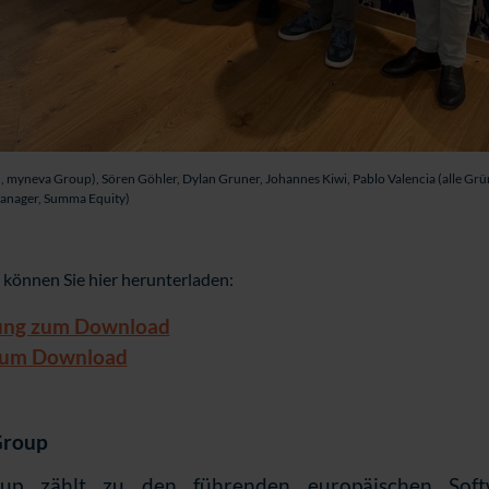
CEO, myneva Group), Sören Göhler, Dylan Gruner, Johannes Kiwi, Pablo Valencia (alle 
anager, Summa Equity)
 können Sie hier herunterladen:
lung zum Download
 zum Download
Group
p zählt zu den führenden europäischen Soft