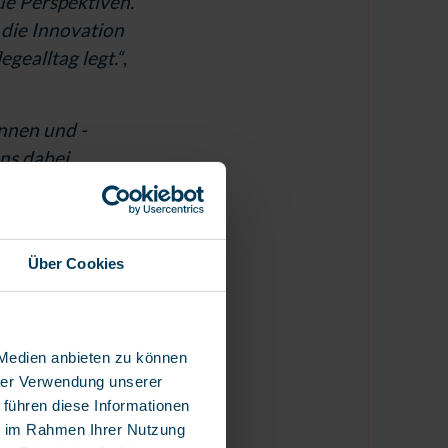
e Perspektiven.
 die Innovation
gealltag legt.“
,
nnen und -
ns dabei,
it für
nd setzen sie nun
, Kuidado GmbH
Über Cookies
gsteams.
ennutzen
 Medien anbieten zu können
hrer Verwendung unserer
her
 führen diese Informationen
wird künftig
ie im Rahmen Ihrer Nutzung