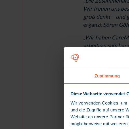
„Die Zusammenarbe
Wir freuen uns bes
groß denkt – und gl
ergänzt
Sören Göh
„Wir haben CareMa
arbeitern spürbar d
zeitintensive und 
menschliche Zuwend
gemeinsam fort.“
,
f
Zustimmung
aus
.
Beide Geschäft
Diese Webseite verwendet 
Strategischer
Wir verwenden Cookies, um I
und die Zugriffe auf unsere 
Mit dieser zwölfte
Website an unsere Partner fü
Innovationsführer 
möglicherweise mit weiteren