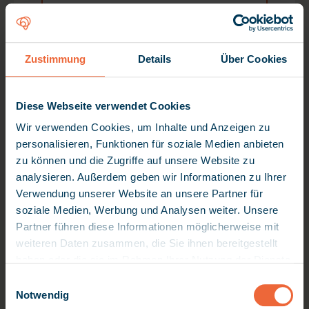
persönliche Betreuung, wertvolle
Gespräche und individuelle
Unterstützung – mit derselben
Zustimmung
Details
Über Cookies
Anzahl an Mitarbeitenden.
Diese Webseite verwendet Cookies
Wir verwenden Cookies, um Inhalte und Anzeigen zu
Jetzt Demo anfragen
personalisieren, Funktionen für soziale Medien anbieten
zu können und die Zugriffe auf unsere Website zu
analysieren. Außerdem geben wir Informationen zu Ihrer
Kostenlos & unverbindlich · Persönliche Beratung
Verwendung unserer Website an unsere Partner für
soziale Medien, Werbung und Analysen weiter. Unsere
Partner führen diese Informationen möglicherweise mit
weiteren Daten zusammen, die Sie ihnen bereitgestellt
haben oder die sie im Rahmen Ihrer Nutzung der Dienste
Woher stammen die 52 Minuten?
gesammelt haben. Da wir Ihre Privatsphäre schätzen,
E
Die durchschnittliche Zeitersparnis pro Schicht basiert
bitten wir Sie hiermit um Ihre Erlaubnis, die folgenden
Notwendig
i
auf einer myneva-Anwenderbefragung mit rund 7.500