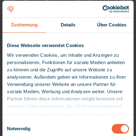
Mit unserem Kernprodukt, der zertifizierten
Videosprechstunde, gehören wir zu den
marktführenden Unternehmen in Deutschland.
Seit 2014 leisten wir Pionierarbeit auf dem
Zustimmung
Details
Über Cookies
Gebiet der Telemedizin und entwickeln
gemeinsam mit Partnern innovative Lösungen
Diese Webseite verwendet Cookies
für digital-gestützte Versorgungsformen und
Wir verwenden Cookies, um Inhalte und Anzeigen zu
Patientenpfade.
personalisieren, Funktionen für soziale Medien anbieten
Unsere zertifizierte Videosprechstunde kann
zu können und die Zugriffe auf unsere Website zu
man als SaaS, Whitelabel oder integriert als
analysieren. Außerdem geben wir Informationen zu Ihrer
API einsetzen.
Verwendung unserer Website an unsere Partner für
soziale Medien, Werbung und Analysen weiter. Unsere
Mehr als 4.000 Kunden aus allen Sektoren des
Partner führen diese Informationen möglicherweise mit
Gesundheitswesens nutzen bereits heute die
weiteren Daten zusammen, die Sie ihnen bereitgestellt
Lösungen der Arztkonsultation.
haben oder die sie im Rahmen Ihrer Nutzung der Dienste
gesammelt haben. Da wir Ihre Privatsphäre schätzen,
E
bitten wir Sie hiermit um Ihre Erlaubnis, die folgenden
Notwendig
i
Technologien verwenden zu dürfen. Sie können Ihre