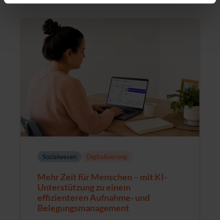
Sozialwesen
Digitalisierung
Mehr Zeit für Menschen – mit KI-
Unterstützung zu einem
effizienteren Aufnahme- und
Belegungsmanagement