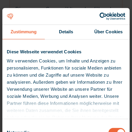
Die myneva Group zählt zu den führenden
europäischen Softwareanbietern im
Sozialbereich mit einem klaren Fokus auf
Digitalisierung und Innovation. Mit Hauptsitz in
Zustimmung
Details
Über Cookies
Essen und über 300 Mitarbeiterinnen und
Mitarbeitern an 16 Standorten bedient
Diese Webseite verwendet Cookies
myneva einen breiten Kundenstamm von mehr
Wir verwenden Cookies, um Inhalte und Anzeigen zu
als 4.800 Institutionen und 1,5 Millionen
personalisieren, Funktionen für soziale Medien anbieten
Klientinnen und Klienten in acht europäischen
zu können und die Zugriffe auf unsere Website zu
Ländern.
analysieren. Außerdem geben wir Informationen zu Ihrer
Verwendung unserer Website an unsere Partner für
Getragen von starken Werten wie Vertrauen,
soziale Medien, Werbung und Analysen weiter. Unsere
Wertschätzung und Verantwortung, deckt
Partner führen diese Informationen möglicherweise mit
myneva sämtliche Bereiche des Sozialwesens
weiteren Daten zusammen, die Sie ihnen bereitgestellt
ab – von der Altenpflege über die
haben oder die sie im Rahmen Ihrer Nutzung der Dienste
Eingliederungshilfe bis hin zur Kinder- und
gesammelt haben. Da wir Ihre Privatsphäre schätzen,
E
Jugendhilfe sowie Sozialhilfe – und spiegelt das
bitten wir Sie hiermit um Ihre Erlaubnis, die folgenden