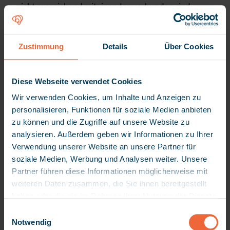
nicht ausreichend miteinander verbunden sind.
Informationen müssen mehrfach erfasst oder
zwischen verschiedenen Systemen übertragen
werden. Dadurch entstehen unnötige Medienbrüche
Zustimmung
Details
Über Cookies
und komplexe Prozesse.
Ein gutes Beispiel dafür ist die Spracheingabe. Vielen
Diese Webseite verwendet Cookies
Sprachen zu erkennen ist heute technisch keine
Wir verwenden Cookies, um Inhalte und Anzeigen zu
Besonderheit mehr. Entscheidend ist jedoch, was
personalisieren, Funktionen für soziale Medien anbieten
danach passiert: Wenn bei einer Wundversorgung
zu können und die Zugriffe auf unsere Website zu
oder einem Sturz zusätzliche Dokumentation
analysieren. Außerdem geben wir Informationen zu Ihrer
Verwendung unserer Website an unsere Partner für
erforderlich ist, müssen die entsprechenden
soziale Medien, Werbung und Analysen weiter. Unsere
Prozessschritte automatisch angestoßen werden.
Partner führen diese Informationen möglicherweise mit
Dafür reichen isolierte Einzellösungen oft nicht aus.
weiteren Daten zusammen, die Sie ihnen bereitgestellt
Wirkliche Entlastung entsteht erst dann, wenn
haben oder die sie im Rahmen Ihrer Nutzung der Dienste
digitale Assistenz direkt in die Kernprozesse
gesammelt haben. Da wir Ihre Privatsphäre schätzen,
E
eingebunden ist. Informationen werden dann nicht
bitten wir Sie hiermit um Ihre Erlaubnis, die folgenden
Notwendig
i
nachträglich übertragen oder ergänzt, sondern