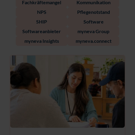
Fachkräftemangel
Kommunikation
NPS
Pflegenotstand
SHIP
Software
Softwareanbieter
myneva Group
myneva Insights
myneva.connect