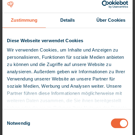
Dokumentation in der Pflege: Beispiele &
Tipps für den Alltag
Wer in der Pflege arbeitet, dokumentiert
Zustimmung
Details
Über Cookies
jeden Tag: Gesundheitszustand,
Pflegeplanung, durchgeführte Massnahmen.
Diese Webseite verwendet Cookies
Wie gut das gelingt, hat direkten Einfluss auf
die Pflegequalität und die ...
Wir verwenden Cookies, um Inhalte und Anzeigen zu
personalisieren, Funktionen für soziale Medien anbieten
Weiterlesen
zu können und die Zugriffe auf unsere Website zu
analysieren. Außerdem geben wir Informationen zu Ihrer
Verwendung unserer Website an unsere Partner für
soziale Medien, Werbung und Analysen weiter. Unsere
Partner führen diese Informationen möglicherweise mit
weiteren Daten zusammen, die Sie ihnen bereitgestellt
haben oder die sie im Rahmen Ihrer Nutzung der Dienste
gesammelt haben. Da wir Ihre Privatsphäre schätzen,
E
bitten wir Sie hiermit um Ihre Erlaubnis, die folgenden
Notwendig
i
Technologien verwenden zu dürfen. Sie können Ihre
n