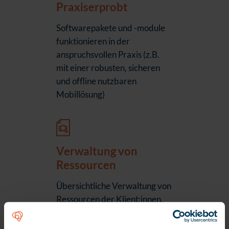
Praxiserprobt
Softwarepakete und -module
funktionieren in der
anspruchsvollen Praxis (z.B.
mit einer robusten, sicheren
und offline nutzbaren
Mobillösung)
Verwaltung von
Ressourcen
Übersichtliche Verwaltung von
Ressourcen der Klient:innen,
Mitarbeiter:innen und
beliebiger Zusatzressourcen