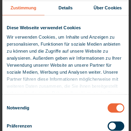
Zustimmung
Details
Über Cookies
Diese Webseite verwendet Cookies
Qualitäts-
management
Wir verwenden Cookies, um Inhalte und Anzeigen zu
personalisieren, Funktionen für soziale Medien anbieten
Softwarepakete und -module
zu können und die Zugriffe auf unsere Website zu
unterstützen Ihr
analysieren. Außerdem geben wir Informationen zu Ihrer
Qualitätsmanagement
Verwendung unserer Website an unsere Partner für
(anerkannte Pflegestandards
soziale Medien, Werbung und Analysen weiter. Unsere
Partner führen diese Informationen möglicherweise mit
werden konsequent
weiteren Daten zusammen, die Sie ihnen bereitgestellt
angewendet)
haben oder die sie im Rahmen Ihrer Nutzung der Dienste
gesammelt haben. Da wir Ihre Privatsphäre schätzen,
E
bitten wir Sie hiermit um Ihre Erlaubnis, die folgenden
Notwendig
i
Technologien verwenden zu dürfen. Sie können Ihre
n
Mehr Zeit für Pflege
Einwilligung später jederzeit ändern / widerrufen, indem
w
und Betreuung
Präferenzen
Sie auf die Einstellungen in der linken unteren Ecke der
i