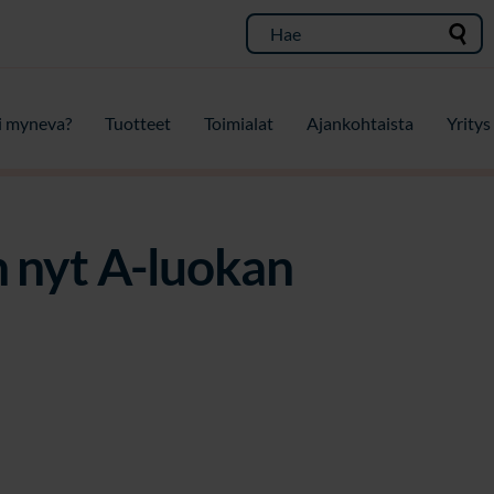
i myneva?
Tuotteet
Toimialat
Ajankohtaista
Yritys
 nyt A-luokan