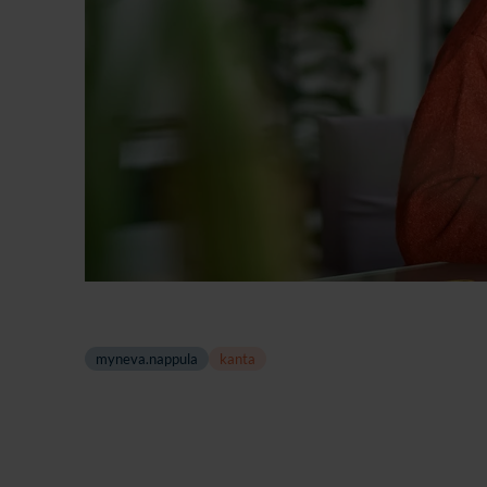
myneva.nappula
kanta