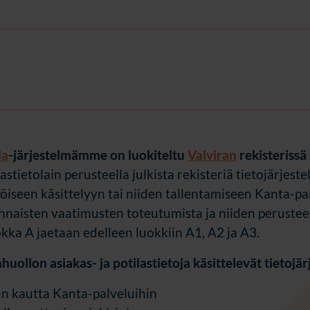
la
-järjestelmämme on luokiteltu
Valviran
rekisterissä
astietolain perusteella julkista rekisteriä tietojärjeste
köiseen käsittelyyn tai niiden tallentamiseen Kanta-pa
ennaisten vaatimusten toteutumista ja niiden perustee
okka A jaetaan edelleen luokkiin A1, A2 ja A3.
uollon asiakas- ja potilastietoja käsittelevät tietojä
lun kautta Kanta-palveluihin