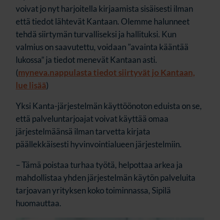
voivat jo nyt harjoitella kirjaamista sisäisesti ilman
että tiedot lähtevät Kantaan. Olemme halunneet
tehdä siirtymän turvalliseksi ja hallituksi. Kun
valmius on saavutettu, voidaan "avainta kääntää
lukossa” ja tiedot menevät Kantaan asti.
(
myneva.nappulasta tiedot siirtyvät jo Kantaan,
lue lisää
)
Yksi Kanta-järjestelmän käyttöönoton eduista on se,
että palveluntarjoajat voivat käyttää omaa
järjestelmäänsä ilman tarvetta kirjata
päällekkäisesti hyvinvointialueen järjestelmiin.
– Tämä poistaa turhaa työtä, helpottaa arkea ja
mahdollistaa yhden järjestelmän käytön palveluita
tarjoavan yrityksen koko toiminnassa, Sipilä
huomauttaa.