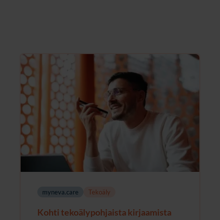
myneva.care
Tekoäly
Kohti tekoälypohjaista kirjaamista