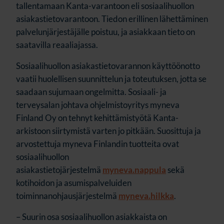
tallentamaan Kanta-varantoon eli sosiaalihuollon
asiakastietovarantoon. Tiedon erillinen lähettäminen
palvelunjärjestäjälle poistuu, ja asiakkaan tieto on
saatavilla reaaliajassa.
Sosiaalihuollon asiakastietovarannon käyttöönotto
vaatii huolellisen suunnittelun ja toteutuksen, jotta se
saadaan sujumaan ongelmitta. Sosiaali- ja
terveysalan johtava ohjelmistoyritys
myneva
Finland Oy
on tehnyt kehittämistyötä Kanta-
arkistoon siirtymistä varten jo pitkään. Suosittuja ja
arvostettuja myneva Finlandin tuotteita ovat
sosiaalihuollon
asiakastietojärjestelmä
myneva.nappula
sekä
kotihoidon ja asumispalveluiden
toiminnanohjausjärjestelmä
myneva.hilkka
.
– Suurin osa sosiaalihuollon asiakkaista on