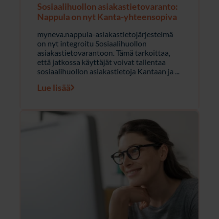
Sosiaalihuollon asiakastietovaranto:
Nappula on nyt Kanta-yhteensopiva
myneva.nappula-asiakastietojärjestelmä
on nyt integroitu Sosiaalihuollon
asiakastietovarantoon. Tämä tarkoittaa,
että jatkossa käyttäjät voivat tallentaa
sosiaalihuollon asiakastietoja Kantaan ja ...
Lue lisää