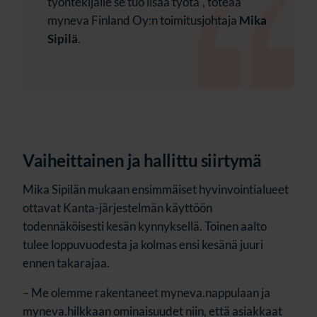
työntekijälle se tuo lisää työtä", toteaa
myneva Finland Oy:n toimitusjohtaja
Mika
Sipilä
.
V
aiheittainen
ja hallit
tu siirtymä
Mika Sipilän mukaan ensimmäiset hyvinvointialueet
ottavat Kanta-järjestelmän käyttöön
todennäköisesti kesän kynnyksellä. Toinen aalto
tulee loppuvuodesta ja kolmas ensi kesänä juuri
ennen takarajaa.
– Me olemme rakentaneet myneva.nappulaan ja
myneva.hilkkaan ominaisuudet niin, että asiakkaat