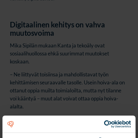
Digitaalinen kehitys on vahva
muutosvoima
Mika Sipilän mukaan Kanta ja tekoäly ovat
sosiaalihuollossa ehkä suurimmat muutokset
koskaan.
– Ne liittyvät toisiinsa ja mahdollistavat työn
kehittämisen seuraavalle tasolle. Usein hoiva-ala on
ottanut oppia muilta toimialoilta, mutta nyt tilanne
voi kääntyä – muut alat voivat ottaa oppia hoiva-
alalta.
Tavoitteena on, että tieto siirtyy sujuvasti,
manuaalinen kirjaaminen vähenee ja hoivatyön laatu
paranee.