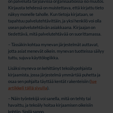
on palveluita tarjoavissa organisaatioissa iso muutos.
Kirjausta tehdessä on muistettava, että kirjattu tieto
näkyy monelle taholle. Kun tietoja kirjataan, se
tapahtuu palvelutehtävittäin, ja yksi henkilö voi olla
usean palvelutehtävän asiakkaana. Kirjaajan on
tiedettävä, mitä palvelutehtävää on suorittamassa.
– Tässäkin kohtaa mynevan järjestelmät auttavat,
jotta asiat menevät oikein. mynevan tuotteissa säilyy
tuttu, sujuva käyttölogiikka.
Lisäksi myneva on kehittänyt tekoälypohjaista
kirjaamista, jossa järjestelmä ymmärtää puhetta ja
osaa sen pohjalta täyttää kentät rakenteisiin (
lue
artikkeli tällä sivulla
).
– Näin työntekijä voi sanella, mitä on tehty tai
havaittu, ja tekoäly hoitaa kirjaamisen oikeisiin
kohtiin, Sipilä sanoo.