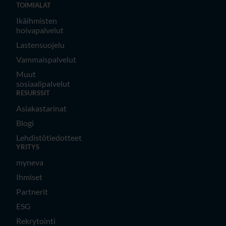
TOIMIALAT
Ikäihmisten
hoivapalvelut
Lastensuojelu
Vammaispalvelut
Muut
sosiaalipalvelut
RESURSSIT
Asiakastarinat
Blogi
Lehdistötiedotteet
YRITYS
myneva
Ihmiset
Partnerit
ESG
Rekrytointi