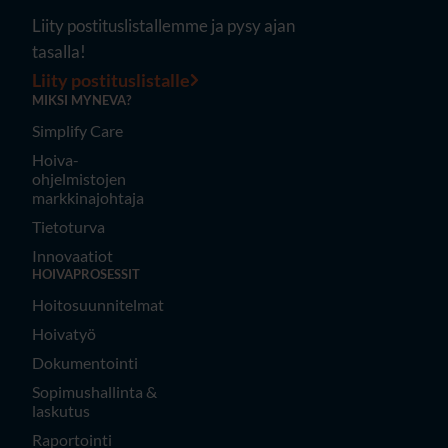
Liity postituslistallemme ja pysy ajan
tasalla!
Liity postituslistalle
MIKSI MYNEVA?
Simplify Care
Hoiva-
ohjelmistojen
markkinajohtaja
Tietoturva
Innovaatiot
HOIVAPROSESSIT
Hoitosuunnitelmat
Hoivatyö
Dokumentointi
Sopimushallinta &
laskutus
Raportointi