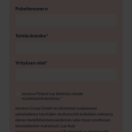
Puhelinnumero
Tehtävänimike
*
Yrityksen nimi
*
myneva Finland saa lähettää minulle
markkinointiviestintää
*
myneva Group GmbH on sitoutunut suojaamaan
palveluidensa käyttäjien yksityisyyttä kulloinkin voimassa
olevan henkilötietolainsäädännön sekä muun soveltuvan
lainsäädännön mukaisesti. Lue lisää
tietosuojaselosteestamme
! Täyttämällä ja lähettämällä