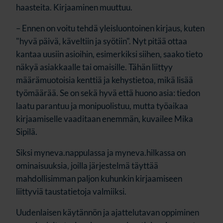
haasteita. Kirjaaminen muuttuu.
– Ennen on voitu tehdä yleisluontoinen kirjaus, kuten
"hyvä päivä, käveltiin ja syötiin". Nyt pitää ottaa
kantaa uusiin asioihin, esimerkiksi siihen, saako tieto
näkyä asiakkaalle tai omaisille. Tähän liittyy
määrämuotoisia kenttiä ja kehystietoa, mikä lisää
työmäärää. Se on sekä hyvä että huono asia: tiedon
laatu parantuu ja monipuolistuu, mutta työaikaa
kirjaamiselle vaaditaan enemmän, kuvailee Mika
Sipilä.
Siksi myneva.nappulassa ja myneva.hilkassa on
ominaisuuksia, joilla järjestelmä täyttää
mahdollisimman paljon kuhunkin kirjaamiseen
liittyviä taustatietoja valmiiksi.
Uudenlaisen käytännön ja ajattelutavan oppiminen