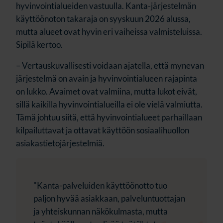
hyvinvointialueiden vastuulla. Kanta-järjestelmän
käyttöönoton takaraja on syyskuun 2026 alussa,
mutta alueet ovat hyvin eri vaiheissa valmisteluissa.
Sipilä kertoo.
– Vertauskuvallisesti voidaan ajatella, että mynevan
järjestelmä on avain ja hyvinvointialueen rajapinta
on lukko. Avaimet ovat valmiina, mutta lukot eivät,
sillä kaikilla hyvinvointialueilla ei ole vielä valmiutta.
Tämä johtuu siitä, että hyvinvointialueet parhaillaan
kilpailuttavat ja ottavat käyttöön sosiaalihuollon
asiakastietojärjestelmiä.
"Kanta-palveluiden käyttöönotto tuo
paljon hyvää asiakkaan, palveluntuottajan
ja yhteiskunnan näkökulmasta, mutta