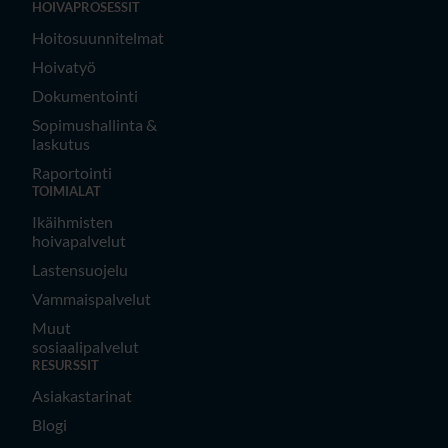
HOIVAPROSESSIT
Hoitosuunnitelmat
Hoivatyö
Dokumentointi
Sopimushallinta &
laskutus
Raportointi
TOIMIALAT
Ikäihmisten
hoivapalvelut
Lastensuojelu
Vammaispalvelut
Muut
sosiaalipalvelut
RESURSSIT
Asiakastarinat
Blogi