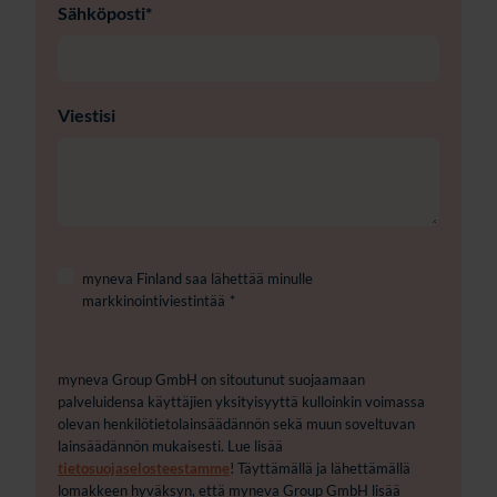
Sähköposti
*
Viestisi
myneva Finland saa lähettää minulle
markkinointiviestintää
*
myneva Group GmbH on sitoutunut suojaamaan
palveluidensa käyttäjien yksityisyyttä kulloinkin voimassa
olevan henkilötietolainsäädännön sekä muun soveltuvan
lainsäädännön mukaisesti. Lue lisää
tietosuojaselosteestamme
! Täyttämällä ja lähettämällä
lomakkeen hyväksyn, että myneva Group GmbH lisää