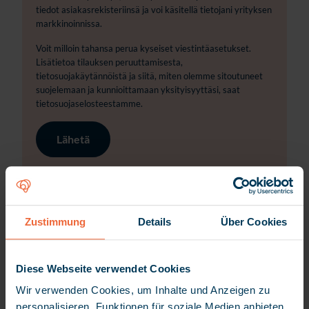
tiedot asiakasrekisteriinsä ja voi käsitellä tietojani yrityksen
markkinoinnissa.
Voit milloin tahansa perua kyseiset viestintäasetukset.
Lisätietoa tilauksen peruuttamisesta,
tietosuojakäytännöistä ja siitä, miten olemme sitoutuneet
suojelemaan ja kunnioittamaan yksityisyyttäsi, saat
tietosuojaselosteestamme.
Zustimmung
Details
Über Cookies
Diese Webseite verwendet Cookies
Wir verwenden Cookies, um Inhalte und Anzeigen zu
personalisieren, Funktionen für soziale Medien anbieten