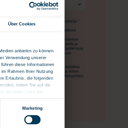
nd saa lähettää minulle markkinointiviestintää
*
Über Cookies
mbH on sitoutunut suojaamaan palveluidensa
yisyyttä kulloinkin voimassa olevan
nsäädännön sekä muun soveltuvan lainsäädännön
lisää
tietosuojaselosteestamme
! Täyttämällä ja
omakkeen hyväksyn, että myneva Group GmbH lisää
 Medien anbieten zu können
isteriinsä ja voi käsitellä tietojani yrityksen
.
hrer Verwendung unserer
 führen diese Informationen
ansa perua kyseiset viestintäasetukset. Lisätietoa
tamisesta, tietosuojakäytännöistä ja siitä, miten
ie im Rahmen Ihrer Nutzung
eet suojelemaan ja kunnioittamaan yksityisyyttäsi,
re Erlaubnis, die folgenden
selosteestamme.
errufen, indem Sie auf die
em aktuellen Urteil des
mit ein Risiko für den
durch US-Behörden zu
Marketing
ch der Rechtsgrundlage für
atenschutzklauseln werden