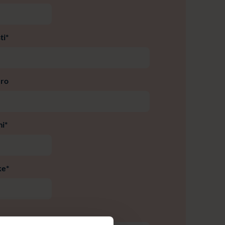
ti
*
ero
mi
*
ke
*