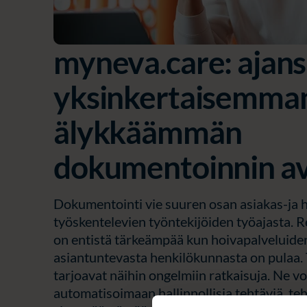
myneva.care: ajan
yksinkertaisemman
älykkäämmän
dokumentoinnin av
Dokumentointi vie suuren osan asiakas-ja 
työskentelevien työntekijöiden työajasta.
R
on entistä tärkeämpää kun hoivapalveluide
asiantuntevasta henkilökunnasta on pulaa.
tarjoavat näihin ongelmiin ratkaisuja. Ne vo
automatisoimaan hallinnollisia tehtäviä, t