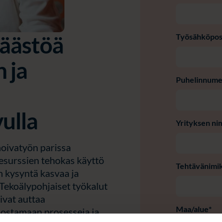
säästöä
Työsähköpos
 ja
Puhelinnum
ulla
Yrityksen ni
hoivatyön parissa
esurssien tehokas käyttö
Tehtävänimi
n kysyntä kasvaa ja
T
ekoälypohjaiset työkalut
ivat auttaa
Maa/alue
*
ehostamaan prosesseja ja