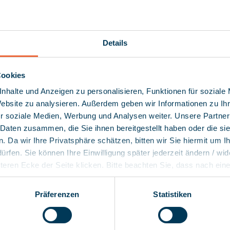
a.care-
tu tukemaan
myneva Finla
Details
va.hilkka-
myneva Group G
käyttäjien yksit
henkilötietolai
Cookies
mukaisesti. Lue 
llisuudet parantavat
lähettämällä l
nhalte und Anzeigen zu personalisieren, Funktionen für soziale
tiedot asiakasrek
, jolloin henkilöstölle jää
markkinoinnissa
Website zu analysieren. Außerdem geben wir Informationen zu I
r soziale Medien, Werbung und Analysen weiter. Unsere Partner
Voit milloin tah
tilauksen peruut
 Daten zusammen, die Sie ihnen bereitgestellt haben oder die s
eluihin
olemme sitoutun
 Da wir Ihre Privatsphäre schätzen, bitten wir Sie hiermit um Ih
saat tietosuoja
in sekä
fen. Sie können Ihre Einwilligung später jederzeit ändern / wid
ille.
nteren Ecke der Seite klicken. Bitte beachten Sie, dass nach ein
(EuGH) in den USA kein angemessenes Datenschutzniveau und da
ue lisää!
 So können z.B. unter bestimmten Voraussetzungen Ihre Daten 
Präferenzen
Statistiken
wecken verarbeitet werden. Im Übrigen verweisen wir hinsichtli
ell auf Art. 49 DSGVO. Nach Umsetzung der neuen EU-Standardd
 die Datenübermittlung in Drittländer darstellen.