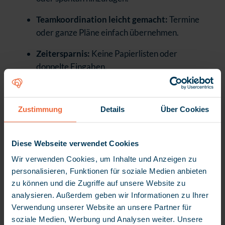
Teamkoordination leicht gemacht:
Termine
oder ganze Pläne einfach übernehmen.
Zeitersparnis:
Keine Papierlisten oder
doppelte Eingaben.
Mehr Transparenz:
Einheitliche, aktuelle
Daten für alle Beteiligten.
Zustimmung
Details
Über Cookies
Ambulant und stationär:
Ein System für alle
Pflegebereiche.
Diese Webseite verwendet Cookies
Wir verwenden Cookies, um Inhalte und Anzeigen zu
personalisieren, Funktionen für soziale Medien anbieten
zu können und die Zugriffe auf unsere Website zu
Sie wollen mehr erfahren?
analysieren. Außerdem geben wir Informationen zu Ihrer
Verwendung unserer Website an unsere Partner für
Fordern Sie jetzt Ihre kostenlose
soziale Medien, Werbung und Analysen weiter. Unsere
myneva.care Live-Demo an!