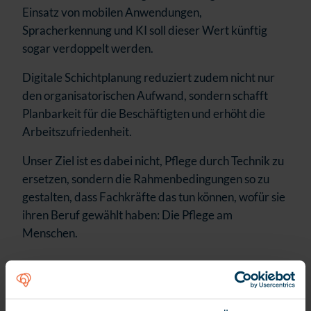
Einsatz von mobilen Anwendungen,
Spracherkennung und KI soll dieser Wert künftig
sogar verdoppelt werden.
Digitale Schichtplanung reduziert zudem nicht nur
den organisatorischen Aufwand, sondern schafft
Planbarkeit für die Beschäftigten und erhöht die
Arbeitszufriedenheit.
Unser Ziel ist es dabei nicht, Pflege durch Technik zu
ersetzen, sondern die Rahmenbedingungen so zu
gestalten, dass Fachkräfte das tun können, wofür sie
ihren Beruf gewählt haben: Die Pflege am
Menschen.