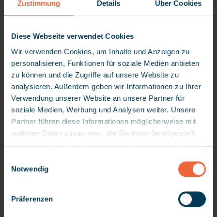
Zustimmung
Details
Über Cookies
Sie möchten es genauer wissen?
Laden Sie sich jetzt kostenlos
Diese Webseite verwendet Cookies
unsere Trendstudie "Pflege und
Wir verwenden Cookies, um Inhalte und Anzeigen zu
Soziales 2025" herunter
–
mit
personalisieren, Funktionen für soziale Medien anbieten
exklusiven Einblicken aus sieben
zu können und die Zugriffe auf unsere Website zu
europäischen Ländern!
analysieren. Außerdem geben wir Informationen zu Ihrer
Verwendung unserer Website an unsere Partner für
soziale Medien, Werbung und Analysen weiter. Unsere
Partner führen diese Informationen möglicherweise mit
weiteren Daten zusammen, die Sie ihnen bereitgestellt
Fazit: Von der Vision zur
haben oder die sie im Rahmen Ihrer Nutzung der Dienste
Umsetzung
gesammelt haben. Da wir Ihre Privatsphäre schätzen,
E
bitten wir Sie hiermit um Ihre Erlaubnis, die folgenden
Notwendig
i
Die Trendstudie macht deutlich: Digitale Lösungen
Technologien verwenden zu dürfen. Sie können Ihre
n
sind vorhanden – und die Bereitschaft der
Einwilligung später jederzeit ändern / widerrufen, indem
w
Präferenzen
Fachkräfte, sie einzusetzen, ist groß. Jetzt gilt es,
Sie auf die Einstellungen in der linken unteren Ecke der
i
Seite klicken. Bitte beachten Sie, dass nach einem
diesen Anspruch konsequent in die Praxis zu