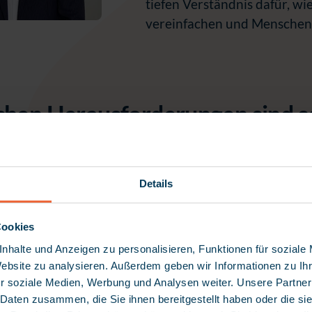
tiefen Verständnis dafür, wi
vereinfachen und Menschen i
chen Herausforderungen sind so
nfrontiert?
chtungen stehen heute unter hohem Druck. Zum einen 
Details
chaftlichen Diskussion um die Pflegekosten widerspieg
gel. Gleichzeitig nehmen Dokumentationspflichten 
Cookies
 zu. Besonders im Arbeitsalltag von Fachkräften zeigt 
nhalte und Anzeigen zu personalisieren, Funktionen für soziale
il ihrer Arbeitszeit (bis zu 35 %) entfällt heute auf
Website zu analysieren. Außerdem geben wir Informationen zu I
 werden teilweise immer noch handschriftlich notier
r soziale Medien, Werbung und Analysen weiter. Unsere Partner
Fehleranfälligkeit erhöht, sondern Zeit kostet, die in
 Daten zusammen, die Sie ihnen bereitgestellt haben oder die s
ehlt.