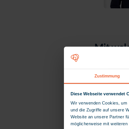
Mit wel
heute ko
Soziale Einri
Zustimmung
in der gesells
Fachkräfteman
Diese Webseite verwendet 
kontinuierlich
Wir verwenden Cookies, um I
erheblicher Te
und die Zugriffe auf unsere 
Informationen
Website an unsere Partner fü
nicht nur die 
möglicherweise mit weiteren
und Klienten f