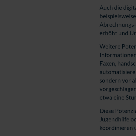
Auch die digi
beispielsweis
Abrechnungs-,
erhöht und Un
Weitere Poten
Informationen
Faxen, handsc
automatisiere
sondern vor a
vorgeschlagen
etwa eine Stu
Diese Potenzia
Jugendhilfe o
koordinieren 