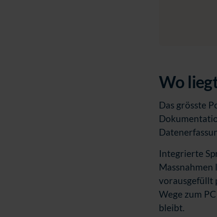
w
a
h
l
Wo liegt
Das grösste Po
Dokumentation
Datenerfassun
Integrierte S
Massnahmen la
vorausgefüllt
Wege zum PC u
bleibt.