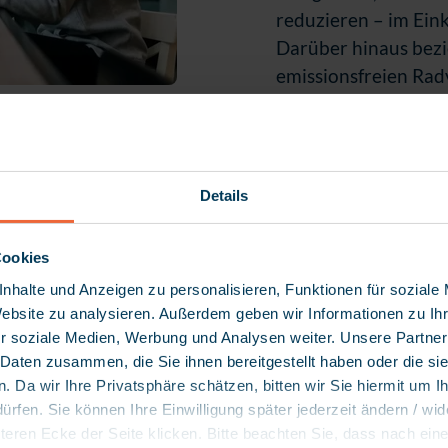
reduzieren – im Ein
Darüber hinaus bez
emissionsfreien Rad
ei myneva
h und langfristig zu
Details
ln – gegenüber der
eren Kunden,
r myneva Group
Cookies
Wirkung zu erzielen.
nhalte und Anzeigen zu personalisieren, Funktionen für soziale
erer Software
Website zu analysieren. Außerdem geben wir Informationen zu I
r soziale Medien, Werbung und Analysen weiter. Unsere Partner
ingungen und die
 Daten zusammen, die Sie ihnen bereitgestellt haben oder die s
unserer
 Da wir Ihre Privatsphäre schätzen, bitten wir Sie hiermit um Ih
fen. Sie können Ihre Einwilligung später jederzeit ändern / wid
 – für ein Umfeld,
nteren Ecke der Seite klicken. Bitte beachten Sie, dass nach ein