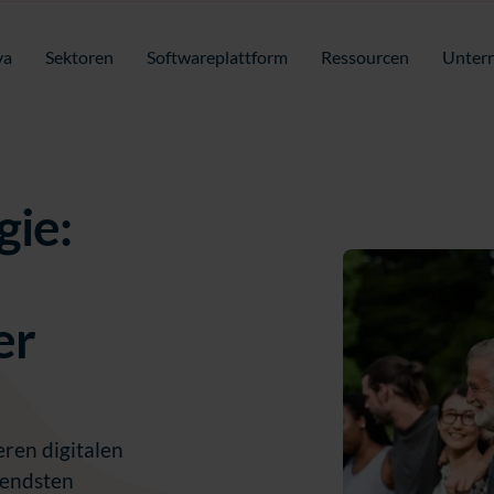
va
Sektoren
Softwareplattform
Ressourcen
Unter
gie:
er
eren digitalen
gendsten