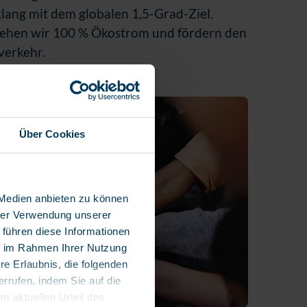
klang mit dem globalen 1,5-Grad-Ziel.
iehen wir 100 % Ökostrom und fördern den
verkehr.
Über Cookies
 Medien anbieten zu können
hrer Verwendung unserer
 führen diese Informationen
ie im Rahmen Ihrer Nutzung
re Erlaubnis, die folgenden
errufen, indem Sie auf die
em aktuellen Urteil des