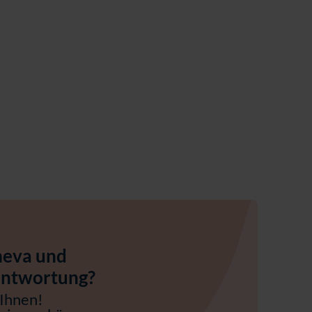
neva und
rantwortung?
 Ihnen!