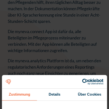
den Pflegenden hilft, ihren täglichen Alltag besser zu
machen. In der Dokumentation können Pflegekräfte
über KI-Spracherkennung eine Stunde in einer Acht-
Stunden-Schicht sparen.
Die myneva.connect App ist dafür da, alle
Beteiligten im Pflegeprozess miteinander zu
verbinden. Mit der App können alle Beteiligten auf
wichtige Informationen zugreifen.
Die myneva.analytics Plattform ist da, um neben den
regulatorischen Anforderungen eines Reportings
auch noch ganz neue Einsichten zu generieren, um
Pflege zu verbessern und das System zu
unterstützen.
Zustimmung
Details
Über Cookies
Wir brauchen Ihre Zustimmung
Dieser Inhalt wird von YouTube bereitgestellt.