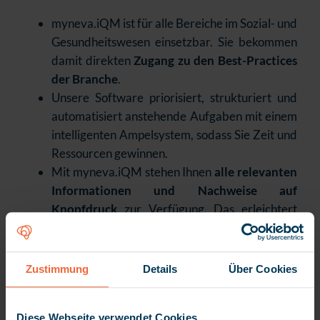
myneva.iQM ist für alle Bereiche im Sozial- und
Gesundheitswesen einsetzbar. Sie bekommen
damit direkten
Zugang zu den Best-Practices
der Branche
.
Unsere Software priorisiert, strukturiert und
automatisiert anstehende Aufgaben mit einem
intelligenten Ampelsystem, sodass Sie Zeit und
Ressourcen gewinnen.
Mit myneva.iQM stehen Ihnen
alle relevanten
Informationen und Nachweise auf
Knopfdruck
zur Verfügung. Das erleichtert
nicht nur Audits, sondern gibt Ihnen auch die
Sicherheit, alle Compliance-Anforderungen
der Pflege zu erfüllen.
Zustimmung
Details
Über Cookies
Die praxisorientierten Module unserer
Software unterstützen Sie bei der
Diese Webseite verwendet Cookies