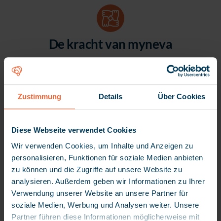
De kracht van myneva
Zustimmung
Details
Über Cookies
Voer zorg en
ondersteuning
Diese Webseite verwendet Cookies
efficiënt uit
Wir verwenden Cookies, um Inhalte und Anzeigen zu
personalisieren, Funktionen für soziale Medien anbieten
Documenteer gegevens ter
zu können und die Zugriffe auf unsere Website zu
plekke en optimaliseer je
analysieren. Außerdem geben wir Informationen zu Ihrer
routeplanning voor de
Verwendung unserer Website an unsere Partner für
extramurale en intramurale
soziale Medien, Werbung und Analysen weiter. Unsere
zorg, onderweg en op elk
Partner führen diese Informationen möglicherweise mit