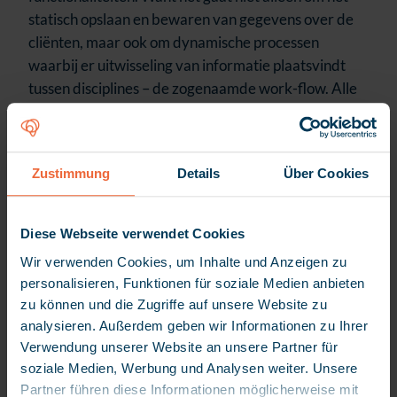
statisch opslaan en bewaren van gegevens over de
cliënten, maar ook om dynamische processen
waarbij er uitwisseling van informatie plaatsvindt
tussen disciplines – de zogenaamde work-flow. Alle
geledingen van het zorgdepartement worden hierin
betrokken. Het hele proces van de implementatie
van myneva is eigenlijk direct een uitermate
Zustimmung
Details
Über Cookies
boeiende en uitdagende opdracht geweest om onze
processen te verbeteren en efficiënter te maken”,
aldus een enthousiaste Walter Bosmans.
Diese Webseite verwendet Cookies
Wir verwenden Cookies, um Inhalte und Anzeigen zu
personalisieren, Funktionen für soziale Medien anbieten
zu können und die Zugriffe auf unsere Website zu
analysieren. Außerdem geben wir Informationen zu Ihrer
Verwendung unserer Website an unsere Partner für
soziale Medien, Werbung und Analysen weiter. Unsere
Wat onze klanten zeggen
Partner führen diese Informationen möglicherweise mit