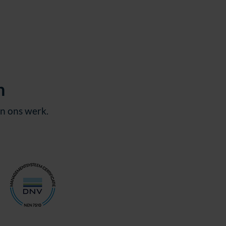
en
an ons werk.