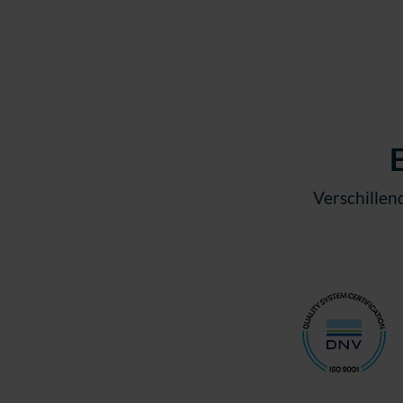
w
a
h
l
E
Verschillen