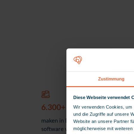
Zustimmung
Diese Webseite verwendet 
6.300+ klanten
Wir verwenden Cookies, um I
und die Zugriffe auf unsere 
maken in Europa gebruik van
Website an unsere Partner fü
software van myneva en dragen
möglicherweise mit weiteren