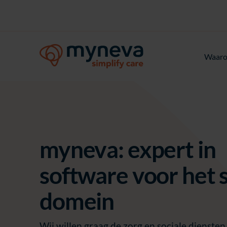
Waaro
myneva: expert in
software voor het 
domein
Wij willen graag de zorg en sociale dienste