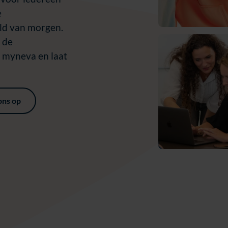
e
ld van morgen.
 de
t myneva en laat
ons op