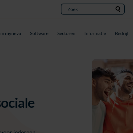
m myneva
Software
Sectoren
Informatie
Bedrijf
sociale
n voor iedereen