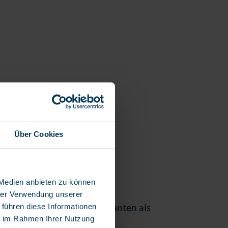
Über Cookies
8 maaltijden
 Medien anbieten zu können
hrer Verwendung unserer
Dit is namens zowel klanten als
 führen diese Informationen
ie im Rahmen Ihrer Nutzung
instellingen