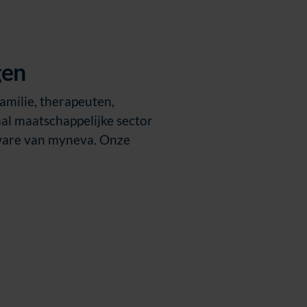
gen
amilie, therapeuten,
aal maatschappelijke sector
tware van myneva. Onze