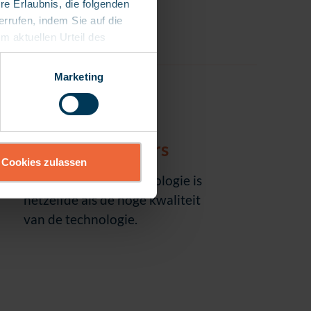
re Erlaubnis, die folgenden
errufen, indem Sie auf die
em aktuellen Urteil des
mit ein Risiko für den
durch US-Behörden zu
Marketing
ch der Rechtsgrundlage für
atenschutzklauseln werden
540.000+
patiëntendossiers
Cookies zulassen
Hoe dan ook, de technologie is
hetzelfde als de hoge kwaliteit
van de technologie.