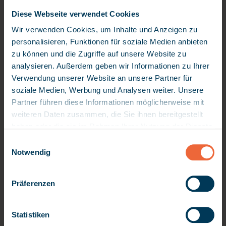
Nachname
*
Diese Webseite verwendet Cookies
Wir verwenden Cookies, um Inhalte und Anzeigen zu
personalisieren, Funktionen für soziale Medien anbieten
E-Mail
*
zu können und die Zugriffe auf unsere Website zu
analysieren. Außerdem geben wir Informationen zu Ihrer
Verwendung unserer Website an unsere Partner für
soziale Medien, Werbung und Analysen weiter. Unsere
Land/Region
*
Partner führen diese Informationen möglicherweise mit
weiteren Daten zusammen, die Sie ihnen bereitgestellt
haben oder die sie im Rahmen Ihrer Nutzung der Dienste
Unternehmensname
*
gesammelt haben. Da wir Ihre Privatsphäre schätzen,
E
bitten wir Sie hiermit um Ihre Erlaubnis, die folgenden
Notwendig
i
Technologien verwenden zu dürfen. Sie können Ihre
n
Einwilligung später jederzeit ändern / widerrufen, indem
w
Jobbezeichnung
*
Präferenzen
Sie auf die Einstellungen in der linken unteren Ecke der
i
Seite klicken. Bitte beachten Sie, dass nach einem
l
aktuellen Urteil des Europäischen Gerichtshofs (EuGH)
l
Statistiken
in den USA kein angemessenes Datenschutzniveau und