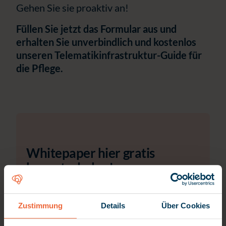
Gehen Sie sie proaktiv an!
Füllen Sie jetzt das Formular aus und
erhalten Sie unverbindlich und kostenlos
unseren Telematikinfrastruktur-Guide für
die Pflege.
Whitepaper hier gratis
herunterladen!
Vorname
*
Zustimmung
Details
Über Cookies