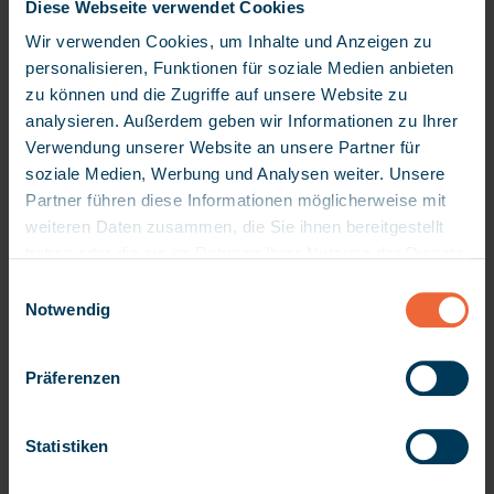
Diese Webseite verwendet Cookies
Wirkung für die Zukunft widerrufen.
Wir verwenden Cookies, um Inhalte und Anzeigen zu
personalisieren, Funktionen für soziale Medien anbieten
zu können und die Zugriffe auf unsere Website zu
analysieren. Außerdem geben wir Informationen zu Ihrer
Verwendung unserer Website an unsere Partner für
soziale Medien, Werbung und Analysen weiter. Unsere
Partner führen diese Informationen möglicherweise mit
weiteren Daten zusammen, die Sie ihnen bereitgestellt
haben oder die sie im Rahmen Ihrer Nutzung der Dienste
gesammelt haben. Da wir Ihre Privatsphäre schätzen,
E
Mehr Überblick, weniger
bitten wir Sie hiermit um Ihre Erlaubnis, die folgenden
Notwendig
i
Technologien verwenden zu dürfen. Sie können Ihre
Aufwand im Pflegealltag
n
Einwilligung später jederzeit ändern / widerrufen, indem
w
Präferenzen
Sie auf die Einstellungen in der linken unteren Ecke der
Wie das Seniorenwohnhaus
i
Seite klicken. Bitte beachten Sie, dass nach einem
Strasswalchen Arbeitsabläufe
l
aktuellen Urteil des Europäischen Gerichtshofs (EuGH)
l
Statistiken
vereinfacht
in den USA kein angemessenes Datenschutzniveau und
i
damit ein Risiko für den Schutz Ihrer Daten besteht. So