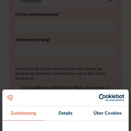
Unternehmensname
*
Jobbezeichnung
*
Ich möchte die Studie herunterladen und stimme der
Zusendung relevanter Informationen per E-Mail durch
myneva zu.
Ja, ich willige ein, Marketing-E-Mails von myneva zu
erhalten.
*
Weitere Informationen finden Sie in unserer
Datenschutzrichtlinie
.
Zustimmung
Details
Über Cookies
Ich willige ein, dass myneva meine angegebenen
personenbezogenen Daten verarbeitet, um mir den
Download bereitzustellen und mich per E-Mail zu
informieren. Meine Einwilligung kann ich jederzeit mit