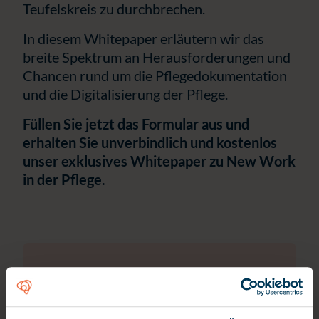
Teufelskreis zu durchbrechen.
In diesem Whitepaper erläutern wir das
breite Spektrum an Herausforderungen und
Chancen rund um die Pflegedokumentation
und die Digitalisierung der Pflege.
Füllen Sie jetzt das Formular aus und
erhalten Sie unverbindlich und kostenlos
unser exklusives Whitepaper zu New Work
in der Pflege.
Whitepaper hier gratis