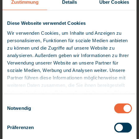
herunterladen!
Zustimmung
Details
Über Cookies
Vorname
*
Diese Webseite verwendet Cookies
Wir verwenden Cookies, um Inhalte und Anzeigen zu
Nachname
*
personalisieren, Funktionen für soziale Medien anbieten
zu können und die Zugriffe auf unsere Website zu
analysieren. Außerdem geben wir Informationen zu Ihrer
Verwendung unserer Website an unsere Partner für
Geschäftliche E-Mail-Adresse
*
soziale Medien, Werbung und Analysen weiter. Unsere
Partner führen diese Informationen möglicherweise mit
weiteren Daten zusammen, die Sie ihnen bereitgestellt
haben oder die sie im Rahmen Ihrer Nutzung der Dienste
Land/Region
*
gesammelt haben. Da wir Ihre Privatsphäre schätzen,
E
bitten wir Sie hiermit um Ihre Erlaubnis, die folgenden
Notwendig
i
Technologien verwenden zu dürfen. Sie können Ihre
n
Unternehmensname
*
Einwilligung später jederzeit ändern / widerrufen, indem
w
Präferenzen
Sie auf die Einstellungen in der linken unteren Ecke der
i
Seite klicken. Bitte beachten Sie, dass nach einem