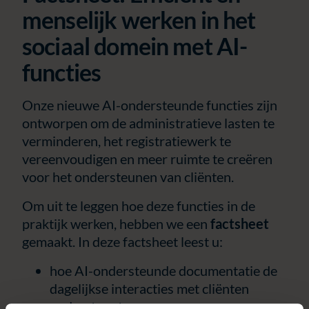
menselijk werken in het
sociaal domein met AI-
functies
Onze nieuwe AI-ondersteunde functies zijn
ontworpen om de administratieve lasten te
verminderen, het registratiewerk te
vereenvoudigen en meer ruimte te creëren
voor het ondersteunen van cliënten.
Om uit te leggen hoe deze functies in de
praktijk werken, hebben we een
factsheet
gemaakt. In deze factsheet leest u:
hoe AI-ondersteunde documentatie de
dagelijkse interacties met cliënten
ondersteunt