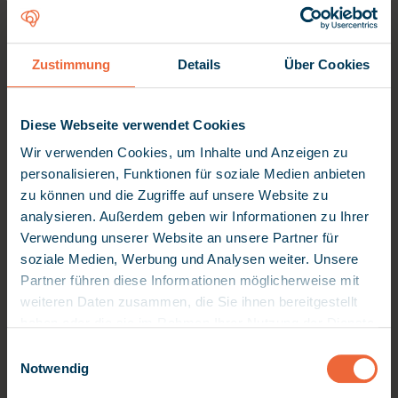
hoe spraak-naar-tekst en samenvatting
veilig en effectief kunnen worden
gebruikt
Zustimmung
Details
Über Cookies
hoe gegevensbeveiliging en privacy
worden gewaarborgd bij het gebruik
Diese Webseite verwendet Cookies
van AI-functies
Wir verwenden Cookies, um Inhalte und Anzeigen zu
De factsheet bevat ook een sectie met
personalisieren, Funktionen für soziale Medien anbieten
vragen en antwoorden voor veelgestelde
zu können und die Zugriffe auf unsere Website zu
vragen.
analysieren. Außerdem geben wir Informationen zu Ihrer
Verwendung unserer Website an unsere Partner für
Download de factsheet door het formulier in
soziale Medien, Werbung und Analysen weiter. Unsere
te vullen en kom meer te weten over onze
Partner führen diese Informationen möglicherweise mit
nieuwe AI-functionaliteiten!
weiteren Daten zusammen, die Sie ihnen bereitgestellt
haben oder die sie im Rahmen Ihrer Nutzung der Dienste
gesammelt haben. Da wir Ihre Privatsphäre schätzen,
E
bitten wir Sie hiermit um Ihre Erlaubnis, die folgenden
Notwendig
i
Technologien verwenden zu dürfen. Sie können Ihre
n